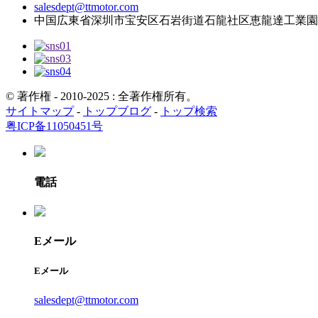
salesdept@ttmotor.com
中国広東省深圳市宝安区石岩街道石龍社区恵龍達工業園C棟
© 著作権 - 2010-2025 : 全著作権所有。
サイトマップ
-
トップブログ
-
トップ検索
粤ICP备11050451号
電話
Eメール
Eメール
salesdept@ttmotor.com