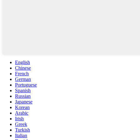
English
Chinese
French
German
Portuguese
Spanish
Russian
Japanese
Korean
Arabic
Irish
Greek
Turkish
Italian